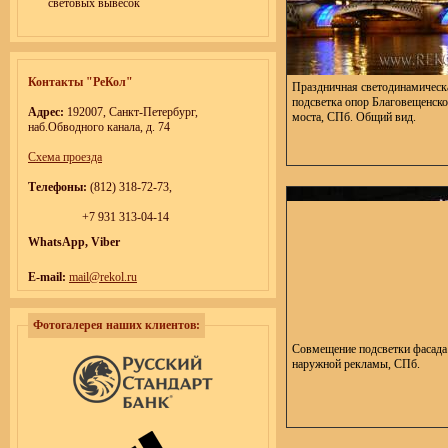
световых вывесок
Контакты "РеКол"
Праздничная светодинамическ
подсветка опор Благовещенско
Адрес:
192007, Санкт-Петербург,
моста, СПб. Общий вид.
наб.Обводного канала, д. 74
Cхема проезда
Телефоны:
(812) 318-72-73,
+7 931 313-04-14
WhatsApp, Viber
E-mail:
mail@rekol.ru
Фотогалерея наших клиентов:
Совмещение подсветки фасада
наружной рекламы, СПб.