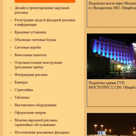
Подсветка моста через Москв
Дизайн и проектирование наружной
в г.Воскресенск МО. Общий в
рекламы
Регистрация средств фасадной рекламы
и информации
Крышные установки
Объемные световые буквы
Световые короба
Консольные вывески
Отдельностоящие конструкции
(рекламные щиты)
Интерьерная реклама
Баннеры
Подсветка здания ГУП
МОСТОТРЕСТ, СПб. Общий в
Стритлайны
Таблички
Выставочное оборудование
Оформление витрин
Монтаж наружной рекламы,
гарантийное обслуживание
Изготовление рекламных фасадных